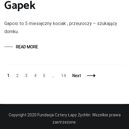
Gapek
Gapcio to 5 miesięczny kociak , przeuroczy – szukający
domku.
READ MORE
Posts
Page
Page
Page
Page
Page
Page
1
2
3
4
5
…
14
Next
Navigation
Copyright 2020 Fundacja Cztery Łapy Żychlin. Wszelkie prawa
zastrzeżone.