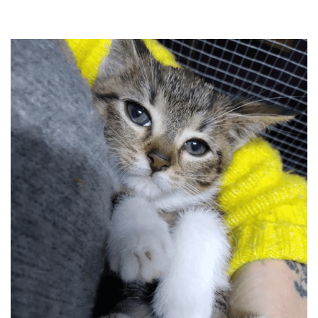
przechodzą kwarantannę, są leczone i mają całą profilaktykę. Są
również sterylizowane i kastrowane. Są socjalizowane czyli
przygotowywane do tego by odnaleźć się w nowej rodzinie. My
bardzo dobrze znamy naszych podopiecznych więc jest nam łatwiej
dopasować psa do rodziny i odwrotnie.