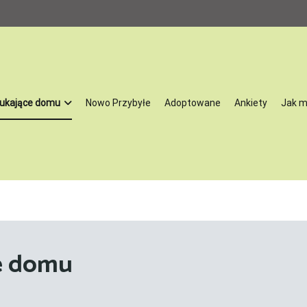
ukające domu
Nowo Przybyłe
Adoptowane
Ankiety
Jak 
oną przez Stowarzyszenie na Rzecz Rozwoju Gminy Żychlin. Działamy 
tracji, niektóre również profilaktyki oraz leczenia psów powypadkowych
óre skrzywdził człowiek. Zajmujemy się szukaniem psom i kotom nowych
aszą pasją. Co ważne – nasze zwierzęta przechodzą kwarantannę, są lec
e do tego by odnaleźć się w nowej rodzinie. My bardzo dobrze znamy 
e domu