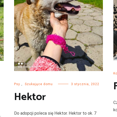
Ko
Psy
,
Szukające domu
3 stycznia, 2022
Hektor
C
k
Do adopcji poleca się Hektor. Hektor to ok. 7
.