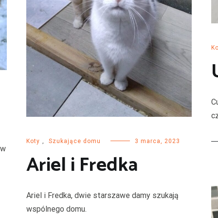
Ko
C
c
Koty
,
Szukające domu
3 marca, 2023
 w
Ariel i Fredka
Ariel i Fredka, dwie starszawe damy szukają
wspólnego domu.