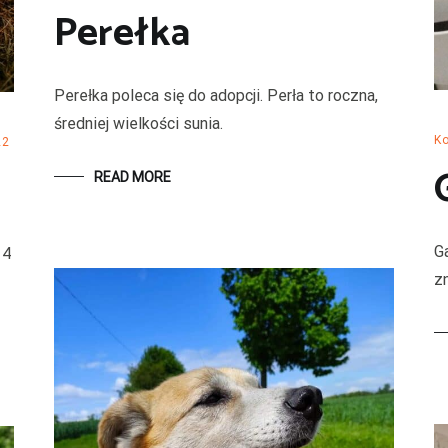
Perełka
Perełka poleca się do adopcji. Perła to roczna,
średniej wielkości sunia.
Ko
22
READ MORE
G
14
zn