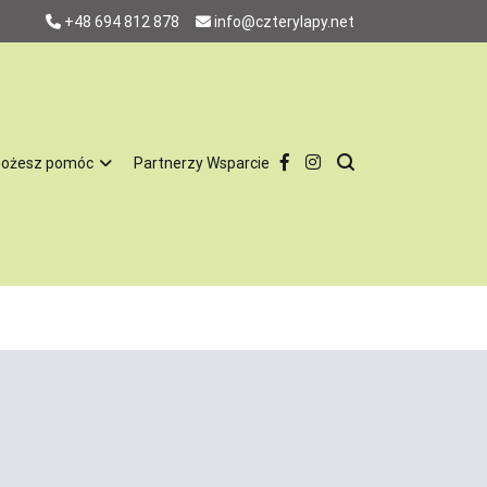
+48 694 812 878
info@czterylapy.net
możesz pomóc
Partnerzy Wsparcie
w 100% charytatywnie, za utrzymanie psów nie otrzymujemy pieniędzy
. To jest dla nas bardzo ważne, żeby nie utożsamiać nas ze
, odpowiedzialnych domów, nie chcemy by latami tkwiły w schronisku.
zone i mają całą profilaktykę. Są również sterylizowane i
naszych podopiecznych więc jest nam łatwiej dopasować psa do