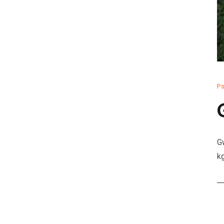
P
G
k