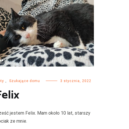
ty
,
Szukające domu
3 stycznia, 2022
Felix
ześć jestem Felix. Mam około 10 lat, starszy
ociak ze mnie.