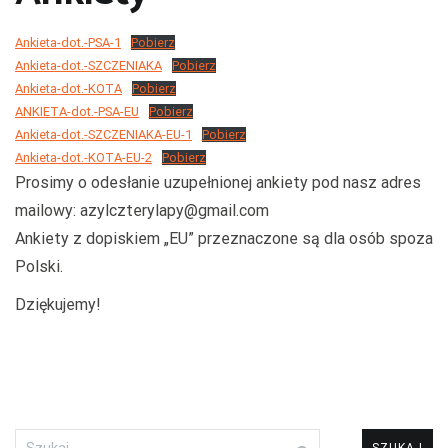
przechodzą kwarantannę, są leczone i mają całą profilaktykę. Są
Ankieta-dot.-PSA-1
również sterylizowane i kastrowane. Są socjalizowane czyli
Pobierz
Ankieta-dot.-SZCZENIAKA
Pobierz
przygotowywane do tego by odnaleźć się w nowej rodzinie. My
Ankieta-dot.-KOTA
Pobierz
bardzo dobrze znamy naszych podopiecznych więc jest nam łatwiej
ANKIETA-dot.-PSA-EU
Pobierz
dopasować psa do rodziny i odwrotnie.
Ankieta-dot.-SZCZENIAKA-EU-1
Pobierz
Ankieta-dot.-KOTA-EU-2
Pobierz
Prosimy o odesłanie uzupełnionej ankiety pod nasz adres
mailowy: azylczterylapy@gmail.com
Ankiety z dopiskiem „EU” przeznaczone są dla osób spoza
Polski.
Dziękujemy!
Szukaj: