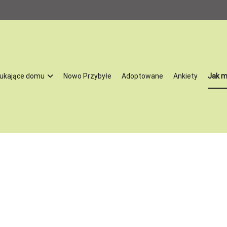
ukające domu
Nowo Przybyłe
Adoptowane
Ankiety
Jak 
oną przez Stowarzyszenie na Rzecz Rozwoju Gminy Żychlin. Działamy 
tracji, niektóre również profilaktyki oraz leczenia psów powypadkowych
óre skrzywdził człowiek. Zajmujemy się szukaniem psom i kotom nowych
aszą pasją. Co ważne – nasze zwierzęta przechodzą kwarantannę, są lec
e do tego by odnaleźć się w nowej rodzinie. My bardzo dobrze znamy 