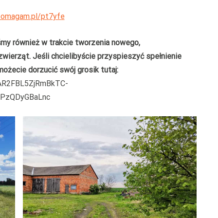
pomagam.pl/pt7yfe
my również w trakcie tworzenia nowego,
wierząt. Jeśli chcielibyście przyspieszyć spełnienie
ożecie dorzucić swój grosik tutaj:
wAR2FBL5ZjRmBkTC-
PzQDyGBaLnc