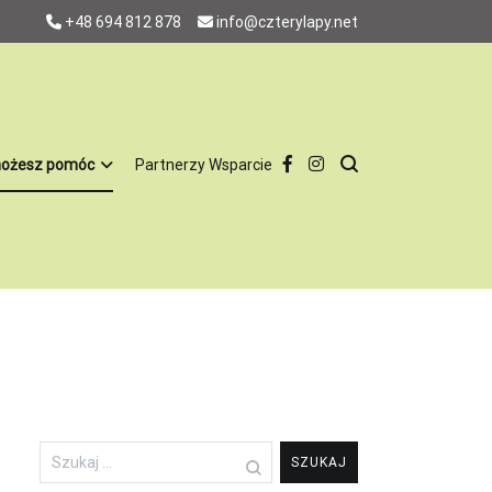
+48 694 812 878
info@czterylapy.net
możesz pomóc
Partnerzy Wsparcie
w 100% charytatywnie, za utrzymanie psów nie otrzymujemy pieniędzy
. To jest dla nas bardzo ważne, żeby nie utożsamiać nas ze
, odpowiedzialnych domów, nie chcemy by latami tkwiły w schronisku.
zone i mają całą profilaktykę. Są również sterylizowane i
naszych podopiecznych więc jest nam łatwiej dopasować psa do
Szukaj: