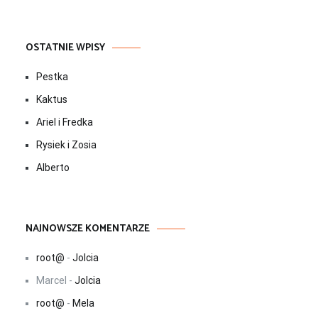
OSTATNIE WPISY
Pestka
Kaktus
Ariel i Fredka
Rysiek i Zosia
Alberto
NAJNOWSZE KOMENTARZE
root@
-
Jolcia
Marcel
-
Jolcia
root@
-
Mela