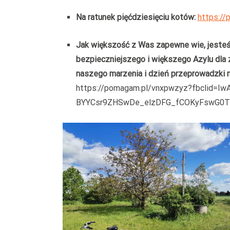
Na ratunek pięćdziesięciu kotów:
https://
Jak większość z Was zapewne wie, jesteś
bezpieczniejszego i większego Azylu dla z
naszego marzenia i dzień przeprowadzki m
https://pomagam.pl/vnxpwzyz?fbclid=I
BYYCsr9ZHSwDe_elzDFG_fCOKyFswG0T