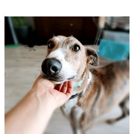
przechodzą kwarantannę, są leczone i mają całą profilaktykę. Są
również sterylizowane i kastrowane. Są socjalizowane czyli
przygotowywane do tego by odnaleźć się w nowej rodzinie. My
bardzo dobrze znamy naszych podopiecznych więc jest nam łatwiej
dopasować psa do rodziny i odwrotnie.