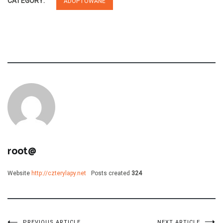
CATEGORY:
ADOPTOWANE
root@
Website
http://czterylapy.net
Posts created
324
PREVIOUS ARTICLE
NEXT ARTICLE