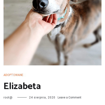
przechodzą kwarantannę, są leczone i mają całą profilaktykę. Są
również sterylizowane i kastrowane. Są socjalizowane czyli
przygotowywane do tego by odnaleźć się w nowej rodzinie. My
bardzo dobrze znamy naszych podopiecznych więc jest nam łatwiej
dopasować psa do rodziny i odwrotnie.
ADOPTOWANE
Elizabeta
on
root@
24 sierpnia, 2020
Leave a Comment
Elizabeta