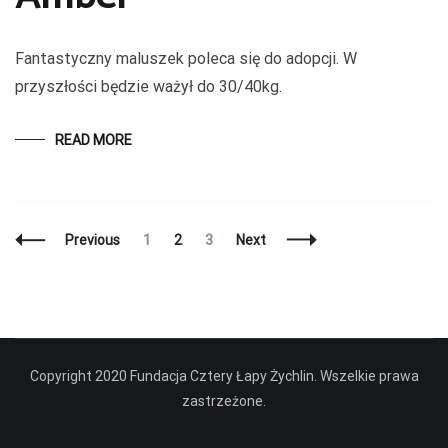
Fantastyczny maluszek poleca się do adopcji. W
przyszłości będzie ważył do 30/40kg.
READ MORE
Posts
Page
Page
Page
Previous
1
2
3
Next
Navigation
Copyright 2020 Fundacja Cztery Łapy Żychlin. Wszelkie prawa
zastrzeżone.