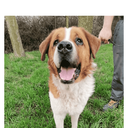
przechodzą kwarantannę, są leczone i mają całą profilaktykę. Są
również sterylizowane i kastrowane. Są socjalizowane czyli
przygotowywane do tego by odnaleźć się w nowej rodzinie. My
bardzo dobrze znamy naszych podopiecznych więc jest nam łatwiej
dopasować psa do rodziny i odwrotnie.