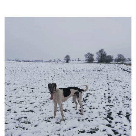
przechodzą kwarantannę, są leczone i mają całą profilaktykę. Są
również sterylizowane i kastrowane. Są socjalizowane czyli
przygotowywane do tego by odnaleźć się w nowej rodzinie. My
bardzo dobrze znamy naszych podopiecznych więc jest nam łatwiej
dopasować psa do rodziny i odwrotnie.