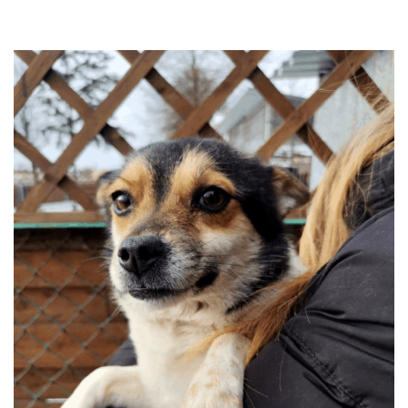
przechodzą kwarantannę, są leczone i mają całą profilaktykę. Są
również sterylizowane i kastrowane. Są socjalizowane czyli
przygotowywane do tego by odnaleźć się w nowej rodzinie. My
bardzo dobrze znamy naszych podopiecznych więc jest nam łatwiej
dopasować psa do rodziny i odwrotnie.