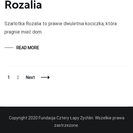
Rozalia
Szarlotka Rozalia to prawie dwuletnia kociczka, która
pragnie mieć dom.
READ MORE
Posts
Page
Page
1
2
Next
Navigation
Copyright 2020 Fundacja Cztery Łapy Żychlin. Wszelkie prawa
zastrzeżone.