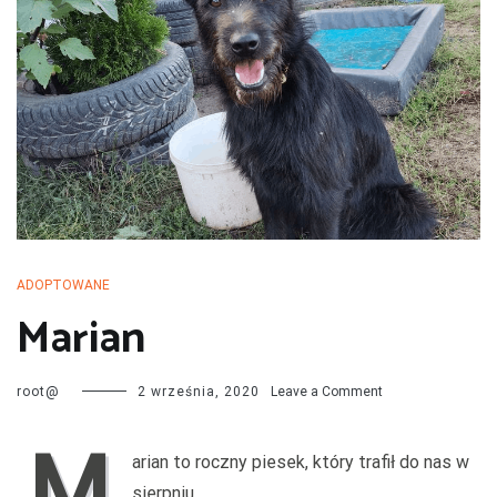
przechodzą kwarantannę, są leczone i mają całą profilaktykę. Są
również sterylizowane i kastrowane. Są socjalizowane czyli
przygotowywane do tego by odnaleźć się w nowej rodzinie. My
bardzo dobrze znamy naszych podopiecznych więc jest nam łatwiej
dopasować psa do rodziny i odwrotnie.
ADOPTOWANE
Marian
on
root@
2 września, 2020
Leave a Comment
Marian
M
arian to roczny piesek, który trafił do nas w
sierpniu.