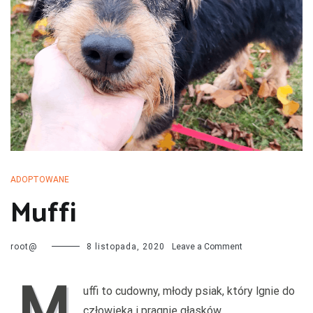
przechodzą kwarantannę, są leczone i mają całą profilaktykę. Są
również sterylizowane i kastrowane. Są socjalizowane czyli
przygotowywane do tego by odnaleźć się w nowej rodzinie. My
bardzo dobrze znamy naszych podopiecznych więc jest nam łatwiej
dopasować psa do rodziny i odwrotnie.
ADOPTOWANE
Muffi
on
root@
8 listopada, 2020
Leave a Comment
Muffi
M
uffi to cudowny, młody psiak, który lgnie do
człowieka i pragnie głasków.