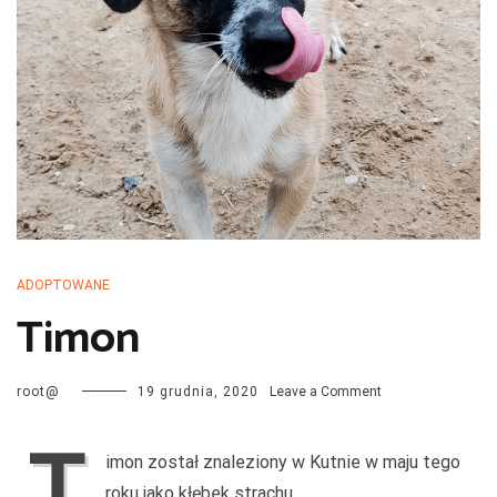
przechodzą kwarantannę, są leczone i mają całą profilaktykę. Są
również sterylizowane i kastrowane. Są socjalizowane czyli
przygotowywane do tego by odnaleźć się w nowej rodzinie. My
bardzo dobrze znamy naszych podopiecznych więc jest nam łatwiej
dopasować psa do rodziny i odwrotnie.
ADOPTOWANE
Timon
on
root@
19 grudnia, 2020
Leave a Comment
Timon
T
imon został znaleziony w Kutnie w maju tego
roku jako kłębek strachu.