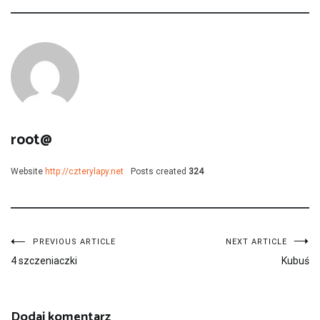
root@
Website
http://czterylapy.net
Posts created
324
Nawigacja
PREVIOUS ARTICLE
NEXT ARTICLE
4 szczeniaczki
Kubuś
wpisu
Dodaj komentarz