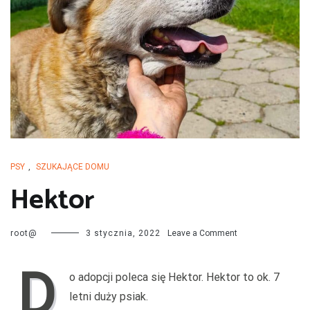
przechodzą kwarantannę, są leczone i mają całą profilaktykę. Są
również sterylizowane i kastrowane. Są socjalizowane czyli
przygotowywane do tego by odnaleźć się w nowej rodzinie. My
bardzo dobrze znamy naszych podopiecznych więc jest nam łatwiej
dopasować psa do rodziny i odwrotnie.
PSY
,
SZUKAJĄCE DOMU
Hektor
on
root@
3 stycznia, 2022
Leave a Comment
Hektor
D
o adopcji poleca się Hektor. Hektor to ok. 7
letni duży psiak.