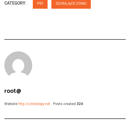
CATEGORY:
PSY
SZUKAJĄCE DOMU
root@
Website
http://czterylapy.net
Posts created
324