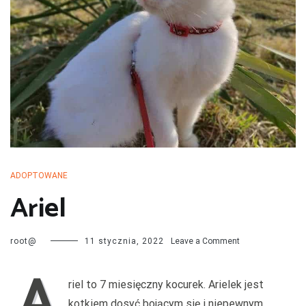
przechodzą kwarantannę, są leczone i mają całą profilaktykę. Są
również sterylizowane i kastrowane. Są socjalizowane czyli
przygotowywane do tego by odnaleźć się w nowej rodzinie. My
bardzo dobrze znamy naszych podopiecznych więc jest nam łatwiej
dopasować psa do rodziny i odwrotnie.
ADOPTOWANE
Ariel
on
root@
11 stycznia, 2022
Leave a Comment
Ariel
A
riel to 7 miesięczny kocurek. Arielek jest
kotkiem dosyć bojącym się i niepewnym.