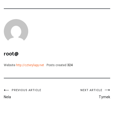
root@
Website
http://czterylapy.net
Posts created
324
Nawigacja
PREVIOUS ARTICLE
NEXT ARTICLE
Nela
Tymek
wpisu