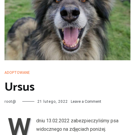
przechodzą kwarantannę, są leczone i mają całą profilaktykę. Są
również sterylizowane i kastrowane. Są socjalizowane czyli
przygotowywane do tego by odnaleźć się w nowej rodzinie. My
bardzo dobrze znamy naszych podopiecznych więc jest nam łatwiej
dopasować psa do rodziny i odwrotnie.
ADOPTOWANE
Ursus
on
root@
21 lutego, 2022
Leave a Comment
Ursus
W
dniu 13.02.2022 zabezpieczyliśmy psa
widocznego na zdjęciach poniżej.