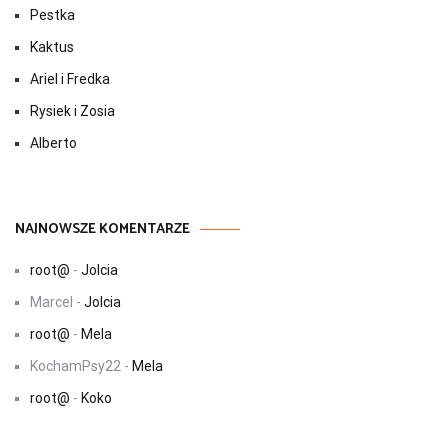
Pestka
Kaktus
Ariel i Fredka
Rysiek i Zosia
Alberto
NAJNOWSZE KOMENTARZE
root@
-
Jolcia
Marcel
-
Jolcia
root@
-
Mela
KochamPsy22
-
Mela
root@
-
Koko