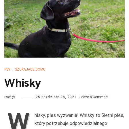
przechodzą kwarantannę, są leczone i mają całą profilaktykę. Są
również sterylizowane i kastrowane. Są socjalizowane czyli
przygotowywane do tego by odnaleźć się w nowej rodzinie. My
bardzo dobrze znamy naszych podopiecznych więc jest nam łatwiej
dopasować psa do rodziny i odwrotnie.
PSY
,
SZUKAJĄCE DOMU
Whisky
on
root@
25 października, 2021
Leave a Comment
Whisky
W
hisky, pies wyzwanie! Whisky to 5letni pies,
który potrzebuje odpowiedzialnego