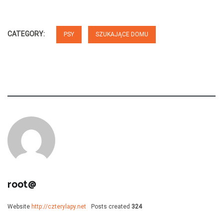
CATEGORY:
PSY
SZUKAJĄCE DOMU
root@
Website
http://czterylapy.net
Posts created
324