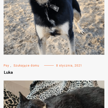
Psy
,
Szukające domu
8 stycznia, 2021
Luka