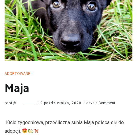
przechodzą kwarantannę, są leczone i mają całą profilaktykę. Są
również sterylizowane i kastrowane. Są socjalizowane czyli
przygotowywane do tego by odnaleźć się w nowej rodzinie. My
bardzo dobrze znamy naszych podopiecznych więc jest nam łatwiej
dopasować psa do rodziny i odwrotnie.
ADOPTOWANE
Maja
on
root@
19 października, 2020
Leave a Comment
Maja
10cio tygodniowa, prześliczna sunia Maja poleca się do
adopcji.