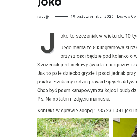
Joko
root@
19 października, 2020
Leave a C
J
oko to szczeniak w wieku ok. 10 tyg
Jego mama to 8 kilogramowa suczk
przyszłości będzie pod kolanko o w
Szczeniak jest ciekawy świata, energiczny i zw
Jak to psie dziecko gryzie i psoci jednak pr
psiaka. Szukamy rodzin prowadzących aktywny
Chce być psem kanapowym za kojec i budę dzi
Ps. Na ostatnim zdjęciu mamusia.
Kontakt w sprawie adopcji: 735 231 341 jeśl