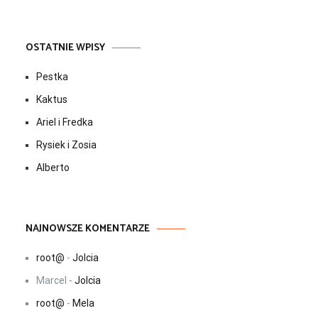
OSTATNIE WPISY
Pestka
Kaktus
Ariel i Fredka
Rysiek i Zosia
Alberto
NAJNOWSZE KOMENTARZE
root@
-
Jolcia
Marcel
-
Jolcia
root@
-
Mela