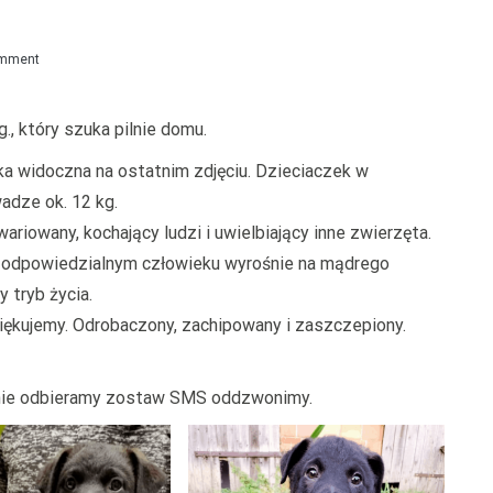
on
omment
Joko
., który szuka pilnie domu.
a widoczna na ostatnim zdjęciu. Dzieciaczek w
adze ok. 12 kg.
ariowany, kochający ludzi i uwielbiający inne zwierzęta.
zy odpowiedzialnym człowieku wyrośnie na mądrego
 tryb życia.
ękujemy. Odrobaczony, zachipowany i zaszczepiony.
i nie odbieramy zostaw SMS oddzwonimy.