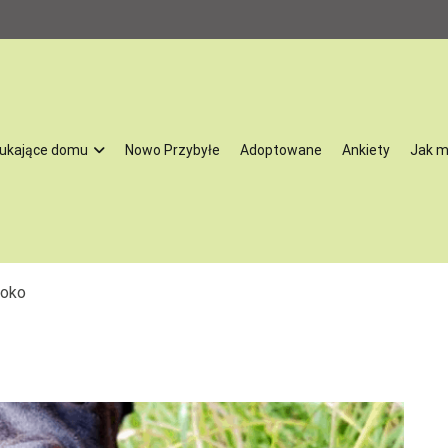
ukające domu
Nowo Przybyłe
Adoptowane
Ankiety
Jak 
oną przez Stowarzyszenie na Rzecz Rozwoju Gminy Żychlin. Działamy 
tracji, niektóre również profilaktyki oraz leczenia psów powypadkowych
oko
óre skrzywdził człowiek. Zajmujemy się szukaniem psom i kotom nowych
aszą pasją. Co ważne – nasze zwierzęta przechodzą kwarantannę, są lec
e do tego by odnaleźć się w nowej rodzinie. My bardzo dobrze znamy 