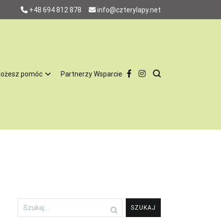
+48 694 812 878
info@czterylapy.net
możesz pomóc
Partnerzy Wsparcie
w 100% charytatywnie, za utrzymanie psów nie otrzymujemy pieniędzy
. To jest dla nas bardzo ważne, żeby nie utożsamiać nas ze
, odpowiedzialnych domów, nie chcemy by latami tkwiły w schronisku.
zone i mają całą profilaktykę. Są również sterylizowane i
naszych podopiecznych więc jest nam łatwiej dopasować psa do
Szukaj: