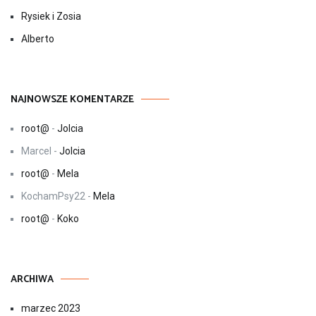
Rysiek i Zosia
Alberto
NAJNOWSZE KOMENTARZE
root@
-
Jolcia
Marcel
-
Jolcia
root@
-
Mela
KochamPsy22
-
Mela
root@
-
Koko
ARCHIWA
marzec 2023