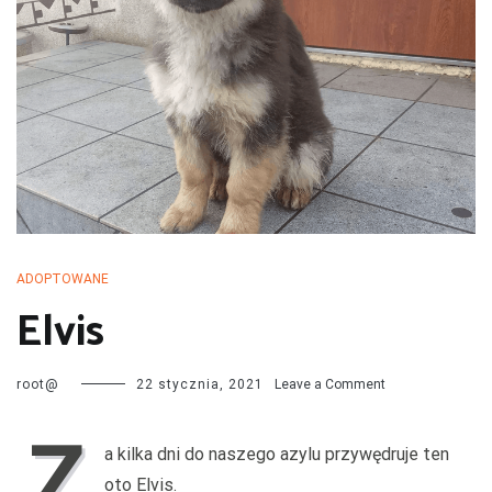
przechodzą kwarantannę, są leczone i mają całą profilaktykę. Są
również sterylizowane i kastrowane. Są socjalizowane czyli
przygotowywane do tego by odnaleźć się w nowej rodzinie. My
bardzo dobrze znamy naszych podopiecznych więc jest nam łatwiej
dopasować psa do rodziny i odwrotnie.
ADOPTOWANE
Elvis
on
root@
22 stycznia, 2021
Leave a Comment
Elvis
Z
a kilka dni do naszego azylu przywędruje ten
oto Elvis.