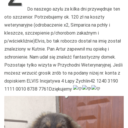
Do naszego azylu za kilka dni przywędruje ten
oto szczenior. Potrzebujemy ok. 120 zł na koszty
weterynaryjne (odrobaczenie x2, Simparica na pchły i
kleszcze, szczepienie p/chorobom zakaźnym i
p/wściekliźnie)Elvis, bo tak roboczo dostał na imię został
znaleziony w Kutnie. Pan Artur zapewnił mu opiekę i
schronienie. Nam udał się znaleźć fantastyczny domek.
Pozostaje tylko wizyta w Przychodni Weterynaryjnej. Jeśli
możesz wrzucić grosik zrób to na podany niżej nr. konta z
dopiskiem ELVIS Inicjatywa 4 Łapy Żychlin42 1240 3190
1111 0010 8738 7761Dziękujemy