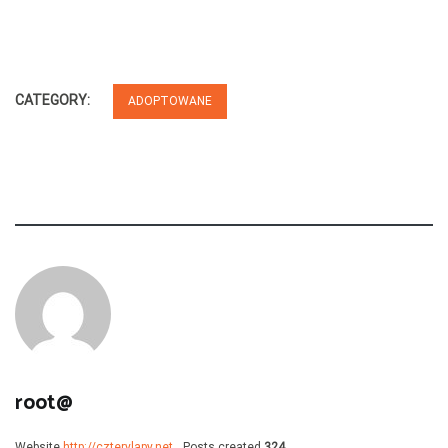
CATEGORY:
ADOPTOWANE
root@
Website
http://czterylapy.net
Posts created
324