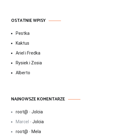
OSTATNIE WPISY
Pestka
Kaktus
Ariel i Fredka
Rysiek i Zosia
Alberto
NAJNOWSZE KOMENTARZE
root@
-
Jolcia
Marcel
-
Jolcia
root@
-
Mela