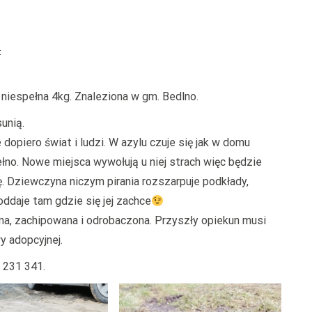
on
t
Grażynka
y niespełna 4kg. Znaleziona w gm. Bedlno.
unią.
 dopiero świat i ludzi. W azylu czuje się jak w domu
pełno. Nowe miejsca wywołują u niej strach więc będzie
. Dziewczyna niczym pirania rozszarpuje podkłady,
oddaje tam gdzie się jej zachce
na, zachipowana i odrobaczona. Przyszły opiekun musi
y adopcyjnej.
 231 341.