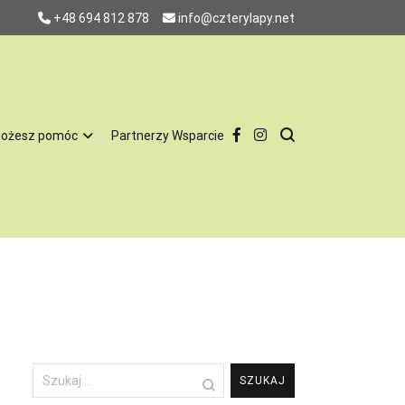
+48 694 812 878
info@czterylapy.net
możesz pomóc
Partnerzy Wsparcie
w 100% charytatywnie, za utrzymanie psów nie otrzymujemy pieniędzy
. To jest dla nas bardzo ważne, żeby nie utożsamiać nas ze
, odpowiedzialnych domów, nie chcemy by latami tkwiły w schronisku.
zone i mają całą profilaktykę. Są również sterylizowane i
naszych podopiecznych więc jest nam łatwiej dopasować psa do
Szukaj: