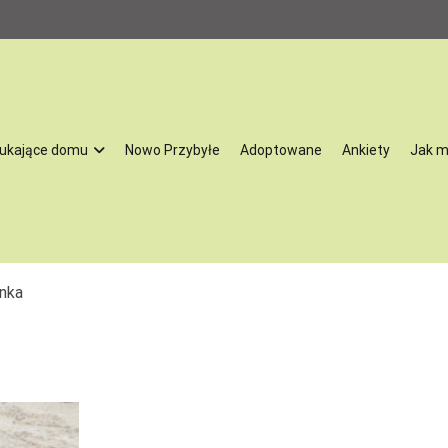
ukające domu
Nowo Przybyłe
Adoptowane
Ankiety
Jak 
oną przez Stowarzyszenie na Rzecz Rozwoju Gminy Żychlin. Działamy 
tracji, niektóre również profilaktyki oraz leczenia psów powypadkowych
nka
óre skrzywdził człowiek. Zajmujemy się szukaniem psom i kotom nowych
aszą pasją. Co ważne – nasze zwierzęta przechodzą kwarantannę, są lec
e do tego by odnaleźć się w nowej rodzinie. My bardzo dobrze znamy 