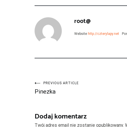
root@
Website
http://czterylapy.net
Pos
Nawigacja
PREVIOUS ARTICLE
Pinezka
wpisu
Dodaj komentarz
Twój adres email nie zostanie opublikowany.