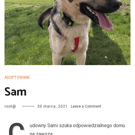
przechodzą kwarantannę, są leczone i mają całą profilaktykę. Są
również sterylizowane i kastrowane. Są socjalizowane czyli
przygotowywane do tego by odnaleźć się w nowej rodzinie. My
bardzo dobrze znamy naszych podopiecznych więc jest nam łatwiej
dopasować psa do rodziny i odwrotnie.
ADOPTOWANE
Sam
on
root@
30 marca, 2021
Leave a Comment
Sam
C
udowny Sami szuka odpowiedzialnego domu
na zawsze.