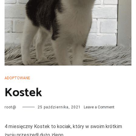
przechodzą kwarantannę, są leczone i mają całą profilaktykę. Są
również sterylizowane i kastrowane. Są socjalizowane czyli
przygotowywane do tego by odnaleźć się w nowej rodzinie. My
bardzo dobrze znamy naszych podopiecznych więc jest nam łatwiej
dopasować psa do rodziny i odwrotnie.
ADOPTOWANE
Kostek
on
root@
25 października, 2021
Leave a Comment
Kostek
4 miesięczny Kostek to kociak, który w swoim krótkim
życiu przeszedł dużo złego.