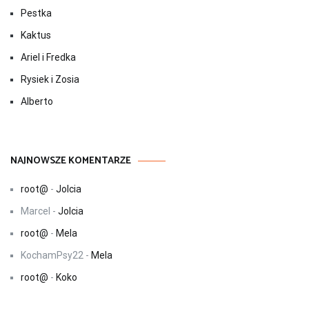
Pestka
Kaktus
Ariel i Fredka
Rysiek i Zosia
Alberto
NAJNOWSZE KOMENTARZE
root@
-
Jolcia
Marcel
-
Jolcia
root@
-
Mela
KochamPsy22
-
Mela
root@
-
Koko