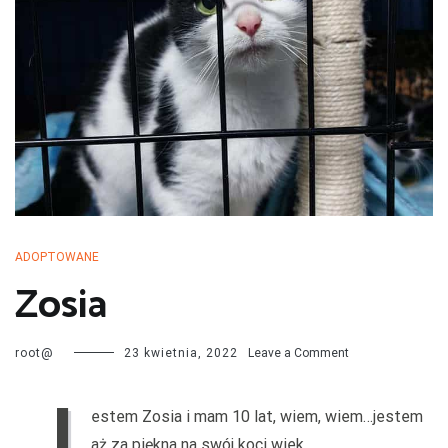
przechodzą kwarantannę, są leczone i mają całą profilaktykę. Są
również sterylizowane i kastrowane. Są socjalizowane czyli
przygotowywane do tego by odnaleźć się w nowej rodzinie. My
bardzo dobrze znamy naszych podopiecznych więc jest nam łatwiej
dopasować psa do rodziny i odwrotnie.
ADOPTOWANE
Zosia
on
root@
23 kwietnia, 2022
Leave a Comment
Zosia
J
estem Zosia i mam 10 lat, wiem, wiem…jestem
aż za piękna na swój koci wiek.