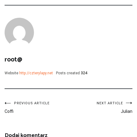
root@
Website
http://czterylapy.net
Posts created
324
Nawigacja
PREVIOUS ARTICLE
NEXT ARTICLE
Coffi
Julian
wpisu
Dodaj komentarz