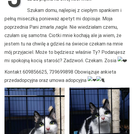
Szukam domu, najlepiej z ciepłym spankiem i
pełną miseczką ponieważ apetyt mi dopisuje. Moja
poprzednia Pani zmarła ,nagle. Nie wiedziałam czemu,
czułam się samotna. Ciotki mnie kochają ale ja wiem, że
jestem tu na chwilę a gdzieś na świecie czekam na mnie
mój przyjaciel. Może to będziesz właśnie Ty? Podarujesz
mi spokojną kocią starość? Zadzwoń. Czekam. Zosia
Kontakt 609856625, 739699898 Obowiązuje ankieta
przedadopcyjna oraz umowa adopcyjna