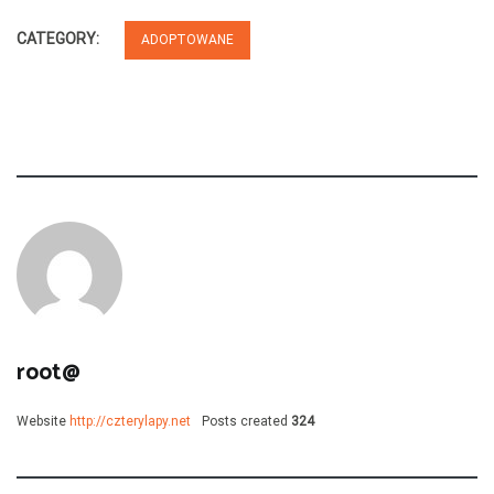
CATEGORY:
ADOPTOWANE
root@
Website
http://czterylapy.net
Posts created
324