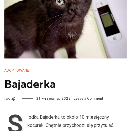
przechodzą kwarantannę, są leczone i mają całą profilaktykę. Są
również sterylizowane i kastrowane. Są socjalizowane czyli
przygotowywane do tego by odnaleźć się w nowej rodzinie. My
bardzo dobrze znamy naszych podopiecznych więc jest nam łatwiej
dopasować psa do rodziny i odwrotnie.
ADOPTOWANE
Bajaderka
on
root@
21 września, 2022
Leave a Comment
Bajaderka
S
łodka Bajaderka to około 10 miesięczny
kocurek. Chętnie przychodzi się przytulać.