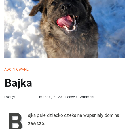
przechodzą kwarantannę, są leczone i mają całą profilaktykę. Są
również sterylizowane i kastrowane. Są socjalizowane czyli
przygotowywane do tego by odnaleźć się w nowej rodzinie. My
bardzo dobrze znamy naszych podopiecznych więc jest nam łatwiej
dopasować psa do rodziny i odwrotnie.
ADOPTOWANE
Bajka
on
root@
3 marca, 2023
Leave a Comment
Bajka
B
ajka psie dziecko czeka na wspaniały dom na
zawsze.