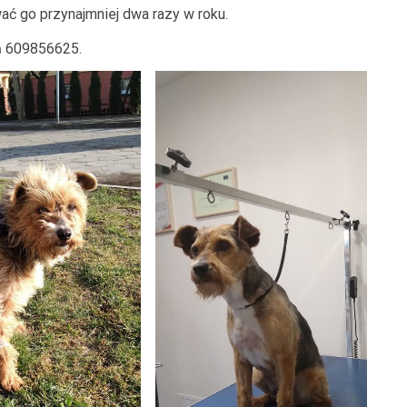
wać go przynajmniej dwa razy w roku.
ń 609856625.