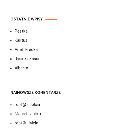
OSTATNIE WPISY
Pestka
Kaktus
Ariel i Fredka
Rysiek i Zosia
Alberto
NAJNOWSZE KOMENTARZE
root@
-
Jolcia
Marcel
-
Jolcia
root@
-
Mela