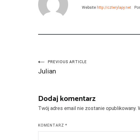
Website
http://czterylapy.net
Pos
Nawigacja
PREVIOUS ARTICLE
Julian
wpisu
Dodaj komentarz
Twój adres email nie zostanie opublikowany.
KOMENTARZ
*