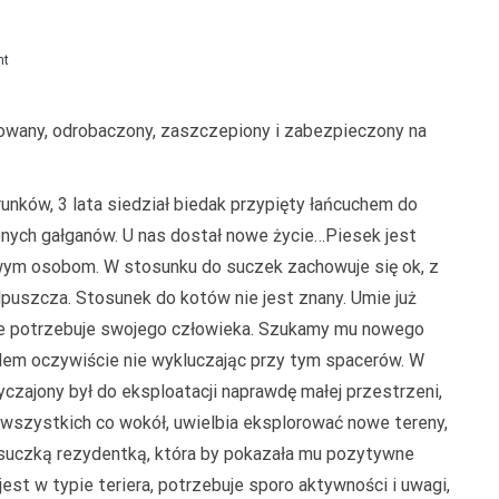
on
nt
Dyzio
trowany, odrobaczony, zaszczepiony i zabezpieczony na
unków, 3 lata siedział biedak przypięty łańcuchem do
conych gałganów. U nas dostał nowe życie…Piesek jest
wym osobom. W stosunku do suczek zachowuje się ok, z
dpuszcza. Stosunek do kotów nie jest znany. Umie już
wie potrzebuje swojego człowieka. Szukamy mu nowego
dem oczywiście nie wykluczając przy tym spacerów. W
czajony był do eksploatacji naprawdę małej przestrzeni,
ę wszystkich co wokół, uwielbia eksplorować nowe tereny,
z suczką rezydentką, która by pokazała mu pozytywne
jest w typie teriera, potrzebuje sporo aktywności i uwagi,