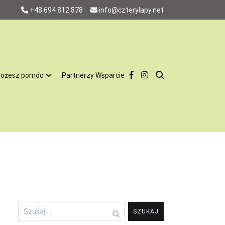
+48 694 812 878
info@czterylapy.net
możesz pomóc
Partnerzy Wsparcie
w 100% charytatywnie, za utrzymanie psów nie otrzymujemy pieniędzy
. To jest dla nas bardzo ważne, żeby nie utożsamiać nas ze
, odpowiedzialnych domów, nie chcemy by latami tkwiły w schronisku.
zone i mają całą profilaktykę. Są również sterylizowane i
naszych podopiecznych więc jest nam łatwiej dopasować psa do
Szukaj: