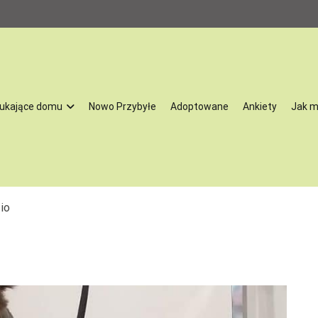
ukające domu
Nowo Przybyłe
Adoptowane
Ankiety
Jak 
oną przez Stowarzyszenie na Rzecz Rozwoju Gminy Żychlin. Działamy 
tracji, niektóre również profilaktyki oraz leczenia psów powypadkowych
io
óre skrzywdził człowiek. Zajmujemy się szukaniem psom i kotom nowych
aszą pasją. Co ważne – nasze zwierzęta przechodzą kwarantannę, są lec
e do tego by odnaleźć się w nowej rodzinie. My bardzo dobrze znamy 