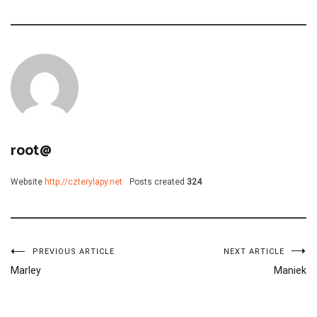
root@
Website
http://czterylapy.net
Posts created
324
Nawigacja
PREVIOUS ARTICLE
NEXT ARTICLE
Marley
Maniek
wpisu