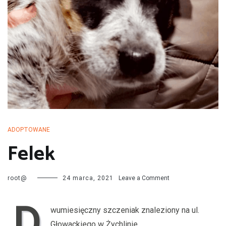
przechodzą kwarantannę, są leczone i mają całą profilaktykę. Są
również sterylizowane i kastrowane. Są socjalizowane czyli
przygotowywane do tego by odnaleźć się w nowej rodzinie. My
bardzo dobrze znamy naszych podopiecznych więc jest nam łatwiej
dopasować psa do rodziny i odwrotnie.
ADOPTOWANE
Felek
on
root@
24 marca, 2021
Leave a Comment
Felek
D
wumiesięczny szczeniak znaleziony na ul.
Głowackiego w Żychlinie.