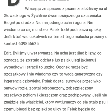
Wracając ze spaceru z psami znaleźliśmy na ul
Głowackiego w Żychlinie dwumiesięcznego szczeniaka.
Biegał po drodze. Nie ma jednego ucha i ogona. Nie
wiadomo co się mu stało. Psiak trafił pod nasza opiekę.
Jeśli ktoś wie cokolwiek na temat tego malucha prosimy o
kontakt 609856625.
Edit. Byliśmy u weterynarza. Na uchu jest ślad blizny, co
oznacza, że zostało odcięte lub psiak uległ jakiemuś
wypadkowi i stracił to uszko. Ogonek może być
szczątkowy i nie wiadomo czy to wada genetyczna czy
ingerencja człowieka. Psiak dostał surowice przeciwko
parwowirozie, został odrobaczony, zabezpieczony
przeciwko pchłom i kleszczom oraz zachipowany. Jeśli nie
znajdzie się właściciel, który wytłumaczy co się stało psu i
czemu biegał bez opieki po ulicy to Felek będzie do