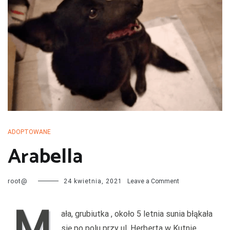
przechodzą kwarantannę, są leczone i mają całą profilaktykę. Są
również sterylizowane i kastrowane. Są socjalizowane czyli
przygotowywane do tego by odnaleźć się w nowej rodzinie. My
bardzo dobrze znamy naszych podopiecznych więc jest nam łatwiej
dopasować psa do rodziny i odwrotnie.
ADOPTOWANE
Arabella
on
root@
24 kwietnia, 2021
Leave a Comment
Arabella
M
ała, grubiutka , około 5 letnia sunia błąkała
się po polu przy ul. Herberta w Kutnie.