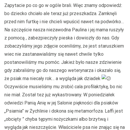
Zapytacie po co go w ogóle brali. Więc znamy odpowiedź:
bo dziecko chciało ale teraz już przeszkadza. Zamknęli
przed nim furtkę i nie chcieli wpuścić nawet na podwórko…
Na szczęście nasza niezawodna Paulina i jej mama ruszyły
z pomocą , zabezpieczyły pieska i dowiozły do nas. Gdy
zobaczyliśmy jego zdjęcie oceniliśmy, że jest staruszkiem
wiec nie zastanawialiśmy się nawet chwile tylko
postanowiliśmy mu pomóc. Jakież było nasze zdziwienie
gdy zabraliśmy go do naszego weterynarza i okazało się,
że psiak ma niecały rok… a wygląda jak dziadek
Oczywiście musieliśmy mu zrobić cala profilaktykę, bo nic
nie miał. Został tez już wykastrowany. W poniedziałek
odwiedzi Panią Anię w jej Salonie piękności dla psiaków
„Psiarnia” w Żychlinie i dokona się metamorfoza. Laffi jest
„obcięty ” chyba tępymi nożyczkami albo brzytwą i
wygląda jak nieszczęście. Właściciele psa nie znając się na