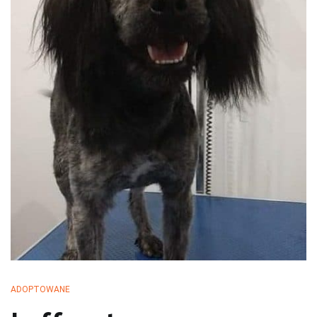
przechodzą kwarantannę, są leczone i mają całą profilaktykę. Są
również sterylizowane i kastrowane. Są socjalizowane czyli
przygotowywane do tego by odnaleźć się w nowej rodzinie. My
bardzo dobrze znamy naszych podopiecznych więc jest nam łatwiej
dopasować psa do rodziny i odwrotnie.
ADOPTOWANE