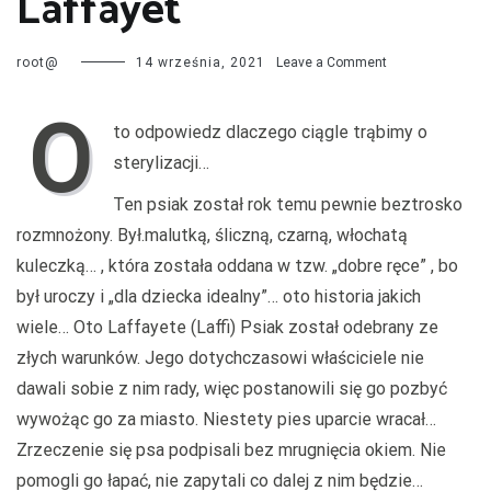
Laffayet
on
root@
14 września, 2021
Leave a Comment
Laffayet
O
to odpowiedz dlaczego ciągle trąbimy o
sterylizacji…
Ten psiak został rok temu pewnie beztrosko
rozmnożony. Był.malutką, śliczną, czarną, włochatą
kuleczką… , która została oddana w tzw. „dobre ręce” , bo
był uroczy i „dla dziecka idealny”… oto historia jakich
wiele… Oto Laffayete (Laffi) Psiak został odebrany ze
złych warunków. Jego dotychczasowi właściciele nie
dawali sobie z nim rady, więc postanowili się go pozbyć
wywożąc go za miasto. Niestety pies uparcie wracał…
Zrzeczenie się psa podpisali bez mrugnięcia okiem. Nie
pomogli go łapać, nie zapytali co dalej z nim będzie…