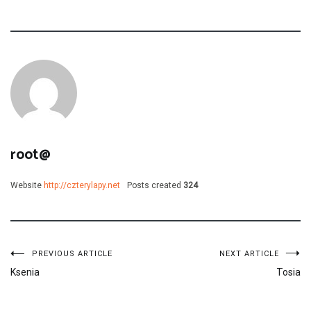
root@
Website
http://czterylapy.net
Posts created
324
Nawigacja
PREVIOUS ARTICLE
NEXT ARTICLE
Ksenia
Tosia
wpisu